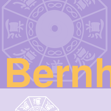
Bernh