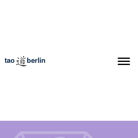
tao
berlin