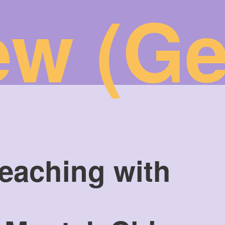
ew (G
eaching with